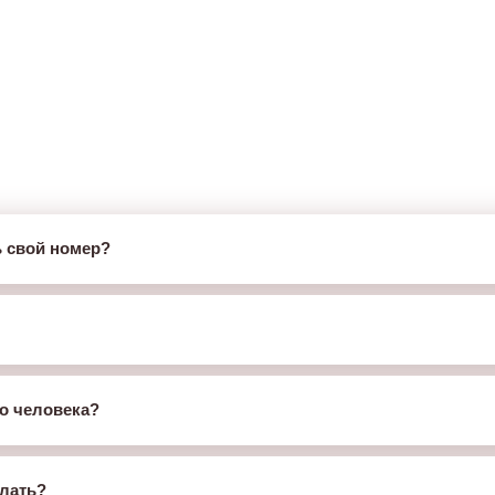
ь свой номер?
о человека?
елать?