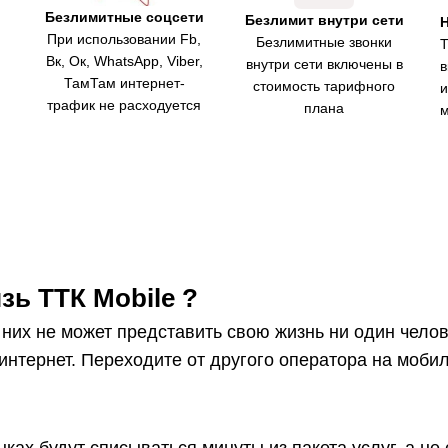
Безлимитные соцсети
Безлимит внутри сети
При использовании Fb,
Безлимитные звонки
Вк, Ок, WhatsApp, Viber,
внутри сети включены в
в
ТамТам интернет-
стоимость тарифного
и
трафик не расходуется
плана
м
зь ТТК Mobile ?
 них не может представить свою жизнь ни один чело
интернет. Переходите от другого оператора на моби
ах будут списываться минуты из пакета услуг, а не