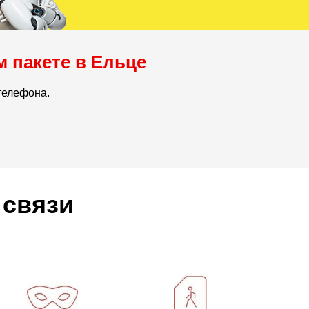
м пакете в Ельце
телефона.
 связи